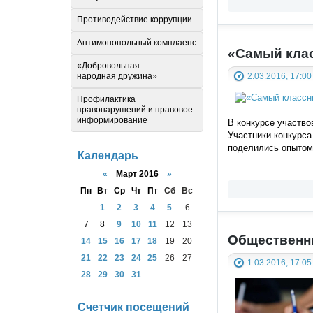
Противодействие коррупции
Антимонопольный комплаенс
«Самый кла
«Добровольная
народная дружина»
2.03.2016, 17:00
Профилактика
правонарушений и правовое
информирование
В конкурсе участво
Участники конкурса
поделились опытом
Календарь
«
Март 2016
»
Пн
Вт
Ср
Чт
Пт
Сб
Вс
1
2
3
4
5
6
7
8
9
10
11
12
13
Общественн
14
15
16
17
18
19
20
21
22
23
24
25
26
27
1.03.2016, 17:05
28
29
30
31
Счетчик посещений