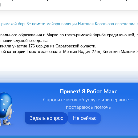
й
пального образования г. Маркс по греко-римской борьбе среди юношей,
лнении служебного долга.
иняли участие 176 борцов из Саратовской области.
й категории I место завоевали: Мракин Вадим 27 кг, Князькин Максим 30 
Привет! Я Робот Макс
5
6
7
8
9
10
11
12
Спросите меня об услуге или сервисе —
едующая
постараюсь помочь
Задать вопрос
Не сейчас
ниципального района, 2026