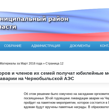
ого муниципального района
СОБРАНИЕ
АДМИНИСТРАЦИЯ
ДОКУМЕНТЫ
КОНТ
Материалы за Март 2016 года » Страница 12
оров и членов их семей получат юбилейные м
 аварии на Чернобыльской АЭС
Об этом решении было озвучено на заседании оргкомите
посвященных 30-ой годовщине ликвидации аварии на Ч
пройдет на памятном мероприятии, которое состоится в
вдовам будут вручены памятные награды. В образовате