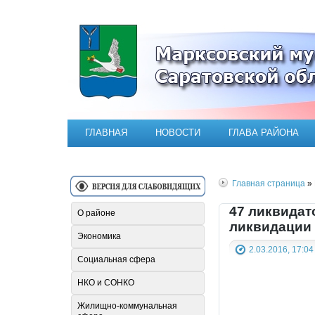
Официальный сайт Марксовск
ГЛАВНАЯ
НОВОСТИ
ГЛАВА РАЙОНА
Главная страница
» 
47 ликвидат
О районе
ликвидации
Экономика
2.03.2016, 17:04
Социальная сфера
НКО и СОНКО
Жилищно-коммунальная