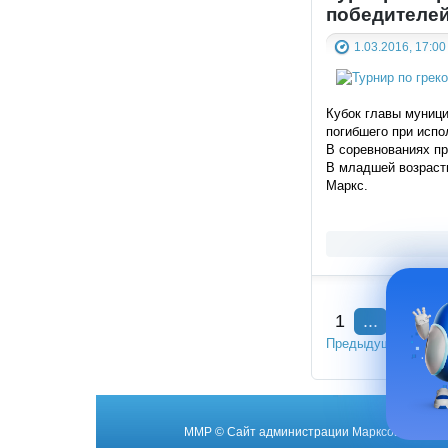
победителе
1.03.2016, 17:00
Кубок главы муници
погибшего при испо
В соревнованиях пр
В младшей возрастно
Маркс.
1
...
3
4
Предыдущая
Сл
ММР
© Cайт администрации Марксовского му