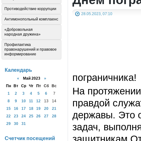
Противодействие коррупции
28.05.2023, 07:10
Антимонопольный комплаенс
«Добровольная
народная дружина»
Профилактика
правонарушений и правовое
информирование
Календарь
пограничника!
«
Май 2023
»
Пн
Вт
Ср
Чт
Пт
Сб
Вс
На протяжении
1
2
3
4
5
6
7
правдой служа
8
9
10
11
12
13
14
15
16
17
18
19
20
21
державы. Это 
22
23
24
25
26
27
28
29
30
31
задач, выполн
защитникам От
Счетчик посещений