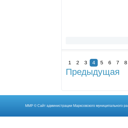
1
2
3
4
5
6
7
8
Предыдущая
ММР
© Cайт администрации Марксовского муниципального ра