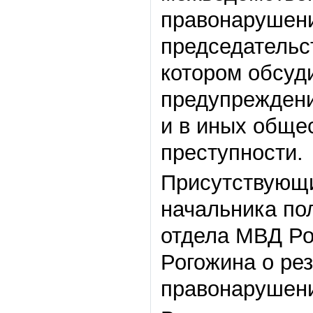
правонарушени
председательс
котором обсуд
предупреждени
и в иных обще
преступности.
Присутствующ
начальника по
отдела МВД Ро
Рогожина о ре
правонарушени