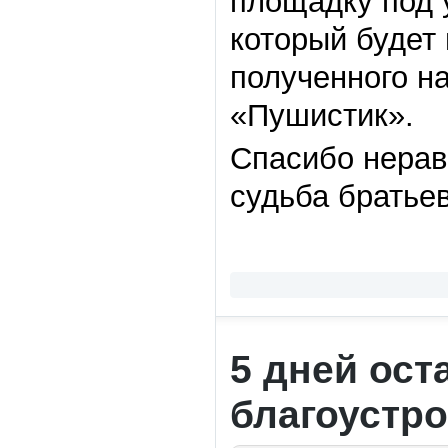
площадку под 
который будет 
полученного н
«Пушистик».
Спасибо нерав
судьба братье
5 дней ост
благоустро