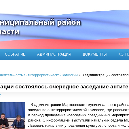
ого муниципального района
СОБРАНИЕ
АДМИНИСТРАЦИЯ
ДОКУМЕНТЫ
КОНТ
Деятельность антитеррористической комиссии
» В администрации состоялос
ации состоялось очередное заседание антит
0
В администрации Марксовского муниципального района 
заседание антитеррористической комиссии, где рассмат
в период проведения новогодних праздничных мероприя
района. С информацией выступили начальник отдела М
Львович, начальник управления культуры, спорта и мо