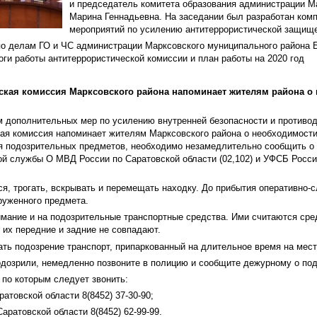
и председатель комитета образования администрации М
Марина Геннадьевна. На заседании был разработан ком
мероприятий по усилению антитеррористической защищ
по делам ГО и ЧС администрации Марксовского муниципального района Б
ги работы антитеррористической комиссии и план работы на 2020 год
ская комиссия Марксовского района напоминает жителям района о
м дополнительных мер по усилению внутренней безопасности и противод
ая комиссия напоминает жителям Марксовского района о необходимости 
я подозрительных предметов, необходимо незамедлительно сообщить о 
 службы О МВД России по Саратовской области (02,102) и УФСБ России
я, трогать, вскрывать и перемещать находку. До прибытия оперативно-с
руженного предмета.
мание и на подозрительные транспортные средства. Ими считаются сре
их передние и задние не совпадают.
ть подозрение транспорт, припаркованный на длительное время на мест
одозрили, немедленно позвоните в полицию и сообщите дежурному о по
по которым следует звонить:
атовской области 8(8452) 37-30-90;
аратовской области 8(8452) 62-99-99.