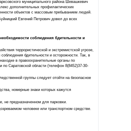
арксовского муниципального района Шевашкевич
плекс дополнительных профилактических
енности объектов с массовым пребыванием людей.
уйницкий Евгений Петрович довел до всех
 необходимости соблюдения бдительности и
ействия террористической и экстремистской угрозе,
соблюдения бдительности и осторожности. Так, в
находке в правоохранительные органы по
 по Саратовской области (телефон 8(8452)37-30-
ледственной группы следует отойти на безопасное
дства, номерные знаки которых кажутся
е, не предназначенном для парковки.
дозреваемом человеке или транспортном средстве.