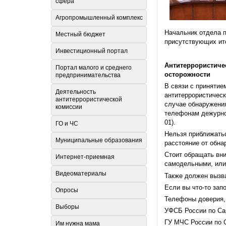
сфера
Агропромышленный комплекс
Начальник отдела 
Местный бюджет
присутствующих ито
Инвестиционный портал
Антитеррористиче
Портал малого и среднего
осторожности
предпринимательства
В связи с принятие
Деятельность
антитеррористическ
антитеррористической
случае обнаружени
комиссии
телефонам дежурной
01).
ГО и ЧС
Нельзя приближатьс
Муниципальные образования
расстояние от обна
Стоит обращать вни
Интернет-приемная
самодельными, или 
Видеоматериалы
Также должен вызва
Если вы что-то зап
Опросы
Телефоны доверия, 
Выборы
УФСБ России по Сар
ГУ МЧС России по С
Им нужна мама