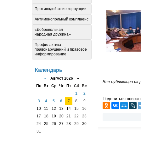
Противодействие коррупции
Антимонопольный комплаенс
«Добровольная
народная дружина»
Профилактика
правонарушений и правовое
информирование
Календарь
«
Август 2026 »
Все публикации из 
Пн
Вт
Ср
Чт
Пт
Сб
Вс
1
2
Поделиться новост
3
4
5
6
7
8
9
10
11
12
13
14
15
16
17
18
19
20
21
22
23
24
25
26
27
28
29
30
31