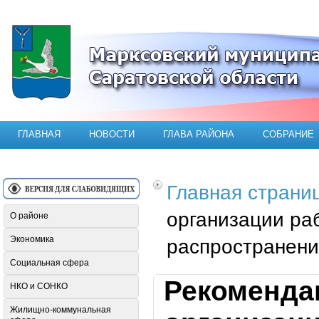
Официальный сайт Марксовского мун
ГЛАВНАЯ
НОВОСТИ
ГЛАВА РАЙОНА
СОБРАНИЕ
Главная страни
организации ра
О районе
Экономика
распространени
Социальная сфера
Рекоменда
НКО и СОНКО
Жилищно-коммунальная