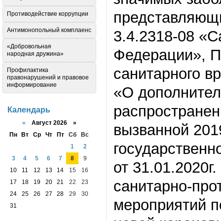
представляющи
Противодействие коррупции
Антимонопольный комплаенс
3.4.2318-08 «
«Добровольная
Федерации», П
народная дружина»
санитарного в
Профилактика
правонарушений и правовое
информирование
«О дополнител
распространен
Календарь
«
Август 2026 »
вызванной 201
Пн
Вт
Ср
Чт
Пт
Сб
Вс
государственн
1
2
3
4
5
6
7
8
9
от 31.01.2020
10
11
12
13
14
15
16
санитарно-про
17
18
19
20
21
22
23
24
25
26
27
28
29
30
мероприятий п
31