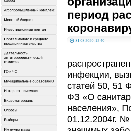
организаци
сфера
период ра
Агропромышленный комплекс
Местный бюджет
коронавиру
Инвестиционный портал
Портал малого и среднего
31.08.2020, 12:40
предпринимательства
Деятельность
антитеррористической
распространен
комиссии
ГО и ЧС
инфекции, выз
Муниципальные образования
статей 50, 51 
Интернет-приемная
ФЗ «О санитар
Видеоматериалы
населения», П
Опросы
01.12.2004г. 
Выборы
значимых забо
Им нужна мама