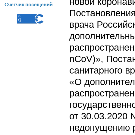
новой коронав
Счетчик посещений
Постановления
врача Российс
дополнительны
распространен
nCoV)», Поста
санитарного в
«О дополнител
распространен
государственн
от 30.03.2020
недопущению р