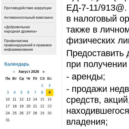
ЕД-7-11/913@.
Противодействие коррупции
в налоговый ор
Антимонопольный комплаенс
также в лично
«Добровольная
народная дружина»
физических ли
Профилактика
правонарушений и правовое
информирование
Предоставить 
при получении 
Календарь
«
Август 2026 »
- аренды;
Пн
Вт
Ср
Чт
Пт
Сб
Вс
1
2
- продажи нед
3
4
5
6
7
8
9
средств, акций
10
11
12
13
14
15
16
17
18
19
20
21
22
23
находившегося
24
25
26
27
28
29
30
владения;
31