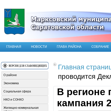
Официальный сайт Марксовского мун
ГЛАВНАЯ
НОВОСТИ
ГЛАВА РАЙОНА
СОБРАНИЕ
Главная страни
проводится Дек
О районе
Экономика
В регионе
Социальная сфера
кампания 2
НКО и СОНКО
Жилищно-коммунальная