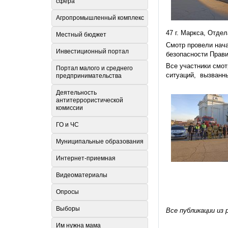
сфера
Агропромышленный комплекс
47 г. Маркса, Отде
Местный бюджет
Смотр провели нач
Инвестиционный портал
безопасности Прави
Все участники смот
Портал малого и среднего
ситуаций, вызванны
предпринимательства
Деятельность
антитеррористической
комиссии
ГО и ЧС
Муниципальные образования
Интернет-приемная
Видеоматериалы
Опросы
Выборы
Все публикации из 
Им нужна мама