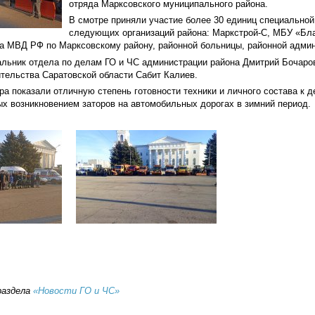
отряда Марксовского муниципального района.
В смотре приняли участие более 30 единиц специальной 
следующих организаций района: Маркстрой-С, МБУ «Бл
ла МВД РФ по Марксовскому району, районной больницы, районной адми
альник отдела по делам ГО и ЧС администрации района Дмитрий Бочаро
тельства Саратовской области Сабит Калиев.
ра показали отличную степень готовности техники и личного состава к 
х возникновением заторов на автомобильных дорогах в зимний период.
раздела
«Новости ГО и ЧС»