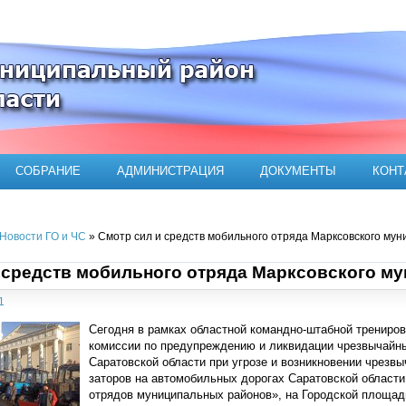
ого муниципального района
СОБРАНИЕ
АДМИНИСТРАЦИЯ
ДОКУМЕНТЫ
КОНТ
Новости ГО и ЧС
» Смотр сил и средств мобильного отряда Марксовского му
 средств мобильного отряда Марксовского м
1
Сегодня в рамках областной командно-штабной трениров
комиссии по предупреждению и ликвидации чрезвычайны
Саратовской области при угрозе и возникновении чрезв
заторов на автомобильных дорогах Саратовской области
отрядов муниципальных районов», на Городской площад