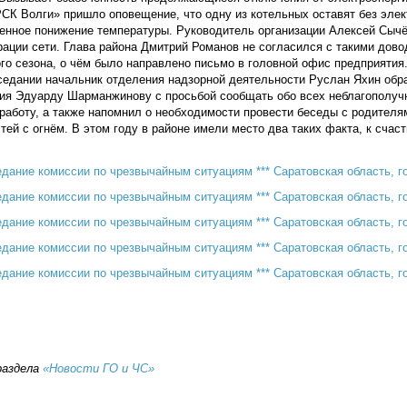
К Волги» пришло оповещение, что одну из котельных оставят без электр
енное понижение температуры. Руководитель организации Алексей Сыч
ации сети. Глава района Дмитрий Романов не согласился с такими дов
го сезона, о чём было направлено письмо в головной офис предприятия
седании начальник отделения надзорной деятельности Руслан Яхин обр
ния Эдуарду Шарманжинову с просьбой сообщать обо всех неблагополуч
аботу, а также напомнил о необходимости провести беседы с родителям
тей с огнём. В этом году в районе имели место два таких факта, к счас
раздела
«Новости ГО и ЧС»