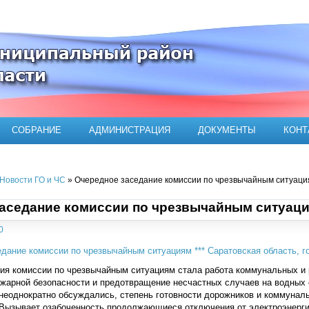
ого муниципального района
СОБРАНИЕ
АДМИНИСТРАЦИЯ
ДОКУМЕНТЫ
КОНТ
Новости ГО и ЧС
» Очередное заседание комиссии по чрезвычайным ситуаци
аседание комиссии по чрезвычайным ситуац
0
ния комиссии по чрезвычайным ситуациям стала работа коммунальных и
жарной безопасности и предотвращение несчастных случаев на водных 
неоднократно обсуждались, степень готовности дорожников и коммунал
. Вызывает озабоченность продолжающиеся отключения от электроэнерги