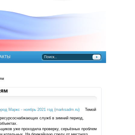
АКТЫ
ям
иям
Темой
 ресурсоснабжающих служб в зимний период,
объектах.
ьщиков уже проходила проверку, серьёзных проблем
и котельных. На ближайшую среду от местного