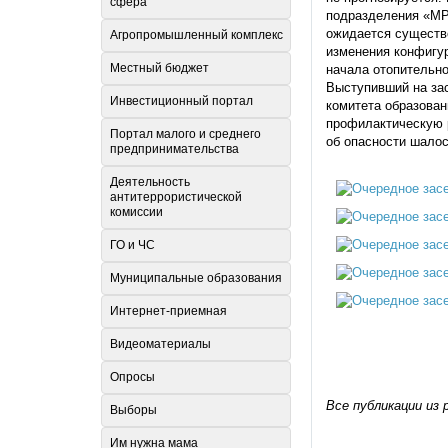
сфера
подразделения «МРС
ожидается существ
Агропромышленный комплекс
изменения конфигур
Местный бюджет
начала отопительно
Выступивший на за
Инвестиционный портал
комитета образова
профилактическую р
Портал малого и среднего
об опасности шалос
предпринимательства
Деятельность
антитеррористической
комиссии
ГО и ЧС
Муниципальные образования
Интернет-приемная
Видеоматериалы
Опросы
Все публикации из 
Выборы
Им нужна мама