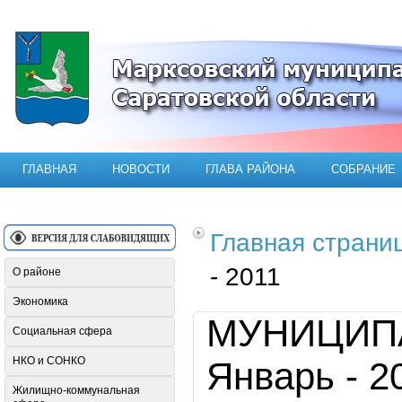
Официальный сайт Марксовского мун
ГЛАВНАЯ
НОВОСТИ
ГЛАВА РАЙОНА
СОБРАНИЕ
Главная страни
- 2011
О районе
Экономика
МУНИЦИП
Социальная сфера
НКО и СОНКО
Январь - 2
Жилищно-коммунальная