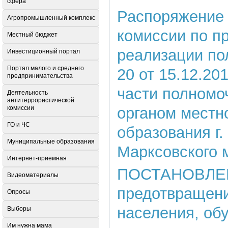
сфера
Распоряжение о
Агропромышленный комплекс
комиссии по п
Местный бюджет
реализации по
Инвестиционный портал
Портал малого и среднего
20 от 15.12.20
предпринимательства
части полномо
Деятельность
антитеррористической
комиссии
органом местн
ГО и ЧС
образования г
Муниципальные образования
Марксовского 
Интернет-приемная
ПОСТАНОВЛЕНИ
Видеоматериалы
предотвращени
Опросы
населения, об
Выборы
Им нужна мама