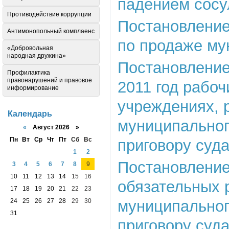
падением сосу
Противодействие коррупции
Постановление 
Антимонопольный комплаенс
по продаже му
«Добровольная
народная дружина»
Постановление 
Профилактика
правонарушений и правовое
2011 год рабоч
информирование
учреждениях, 
Календарь
муниципальног
«
Август 2026 »
Пн
Вт
Ср
Чт
Пт
Сб
Вс
приговору суд
1
2
Постановление 
3
4
5
6
7
8
9
10
11
12
13
14
15
16
обязательных 
17
18
19
20
21
22
23
24
25
26
27
28
29
30
муниципальног
31
приговору суда