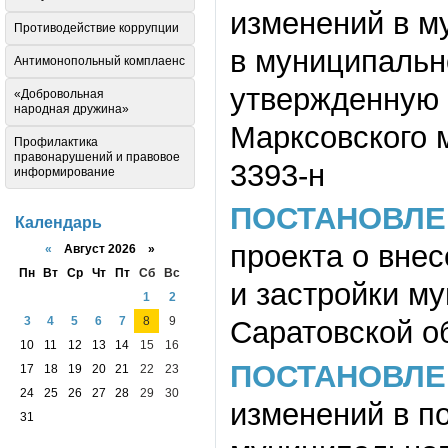
изменений в м
Противодействие коррупции
в муниципальн
Антимонопольный комплаенс
утвержденную 
«Добровольная
народная дружина»
Марксовского м
Профилактика
правонарушений и правовое
3393-н
информирование
ПОСТАНОВЛЕ
Календарь
проекта о вне
«
Август 2026 »
Пн
Вт
Ср
Чт
Пт
Сб
Вс
и застройки м
1
2
3
4
5
6
7
8
9
Саратовской о
10
11
12
13
14
15
16
ПОСТАНОВЛЕ
17
18
19
20
21
22
23
24
25
26
27
28
29
30
изменений в п
31