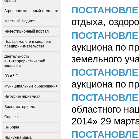
сфера
ПОСТАНОВЛЕ
Агропромышленный комплекс
отдыха, оздоро
Местный бюджет
Инвестиционный портал
ПОСТАНОВЛЕ
Портал малого и среднего
аукциона по п
предпринимательства
земельного уч
Деятельность
антитеррористической
комиссии
ПОСТАНОВЛЕ
ГО и ЧС
аукциона по п
Муниципальные образования
ПОСТАНОВЛЕ
Интернет-приемная
областного на
Видеоматериалы
Опросы
2014» 29 марта
Выборы
ПОСТАНОВЛЕ
Им нужна мама