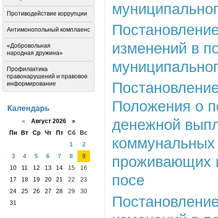
муниципальног
Противодействие коррупции
Постановление
Антимонопольный комплаенс
изменений в п
«Добровольная
народная дружина»
муниципальног
Профилактика
правонарушений и правовое
Постановлени
информирование
Положения о п
Календарь
денежной выпл
«
Август 2026 »
Пн
Вт
Ср
Чт
Пт
Сб
Вс
коммунальных 
1
2
3
4
5
6
7
8
9
проживающих и
10
11
12
13
14
15
16
посе
17
18
19
20
21
22
23
24
25
26
27
28
29
30
Постановление
31