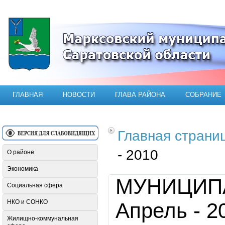
Официальный сайт Марксовского мун
ГЛАВНАЯ
НОВОСТИ
ГЛАВА РАЙОНА
СОБРАНИЕ
Главная страни
- 2010
О районе
Экономика
МУНИЦИП
Социальная сфера
НКО и СОНКО
Апрель - 2
Жилищно-коммунальная