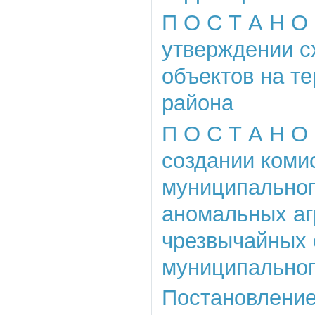
П О С Т А Н О 
утверждении с
объектов на т
района
П О С Т А Н О 
создании коми
муниципальног
аномальных аг
чрезвычайных 
муниципальног
Постановление 