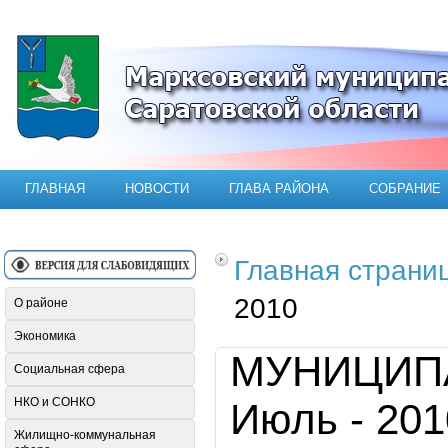
Официальный сайт Марксовского мун
ГЛАВНАЯ
НОВОСТИ
ГЛАВА РАЙОНА
СОБРАНИЕ
Главная страни
2010
О районе
Экономика
МУНИЦИП
Социальная сфера
НКО и СОНКО
Июль - 201
Жилищно-коммунальная