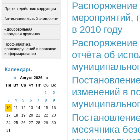
Распоряжение о
Противодействие коррупции
мероприятий, 
Антимонопольный комплаенс
в 2010 году
«Добровольная
народная дружина»
Распоряжение 
Профилактика
правонарушений и правовое
отчёта об исп
информирование
муниципального
Календарь
Постановление 
«
Август 2026 »
Пн
Вт
Ср
Чт
Пт
Сб
Вс
изменений в п
1
2
3
4
5
6
7
8
9
муниципального
10
11
12
13
14
15
16
Постановление 
17
18
19
20
21
22
23
24
25
26
27
28
29
30
месячника без
31