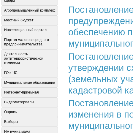
сфера
Постановление 
Агропромышленный комплекс
предупреждени
Местный бюджет
обеспечению п
Инвестиционный портал
Портал малого и среднего
муниципальног
предпринимательства
Постановление 
Деятельность
антитеррористической
комиссии
утверждении с
ГО и ЧС
(земельных уч
Муниципальные образования
кадастровой к
Интернет-приемная
Постановление 
Видеоматериалы
изменения в п
Опросы
Выборы
муниципального
Им нужна мама