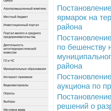
сфера
Постановление 
Агропромышленный комплекс
ярмарок на те
Местный бюджет
района
Инвестиционный портал
Портал малого и среднего
Постановление 
предпринимательства
по бешенству 
Деятельность
антитеррористической
комиссии
муниципальног
ГО и ЧС
района
Муниципальные образования
Постановление 
Интернет-приемная
аукциона по п
Видеоматериалы
Опросы
Постановление 
Выборы
решений о раз
Им нужна мама