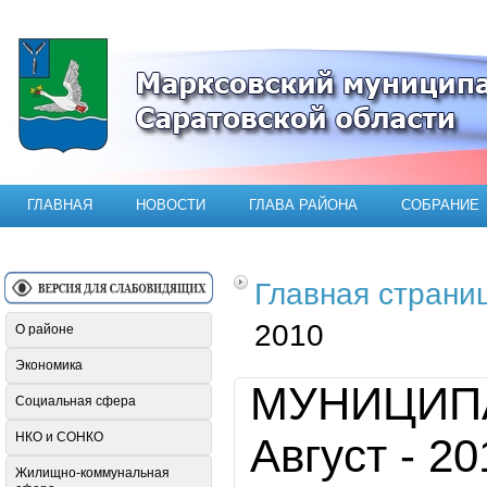
Официальный сайт Марксовского мун
ГЛАВНАЯ
НОВОСТИ
ГЛАВА РАЙОНА
СОБРАНИЕ
Главная страни
2010
О районе
Экономика
МУНИЦИП
Социальная сфера
НКО и СОНКО
Август - 20
Жилищно-коммунальная