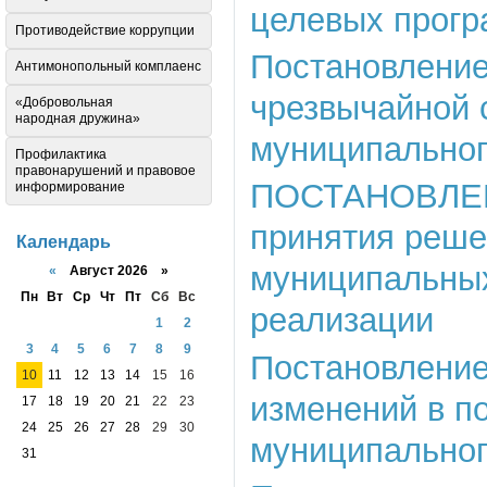
целевых прогр
Противодействие коррупции
Постановление
Антимонопольный комплаенс
чрезвычайной 
«Добровольная
народная дружина»
муниципальног
Профилактика
правонарушений и правовое
ПОСТАНОВЛЕНИЕ
информирование
принятия реше
Календарь
муниципальных
«
Август 2026 »
Пн
Вт
Ср
Чт
Пт
Сб
Вс
реализации
1
2
3
4
5
6
7
8
9
Постановление 
10
11
12
13
14
15
16
изменений в п
17
18
19
20
21
22
23
24
25
26
27
28
29
30
муниципального
31