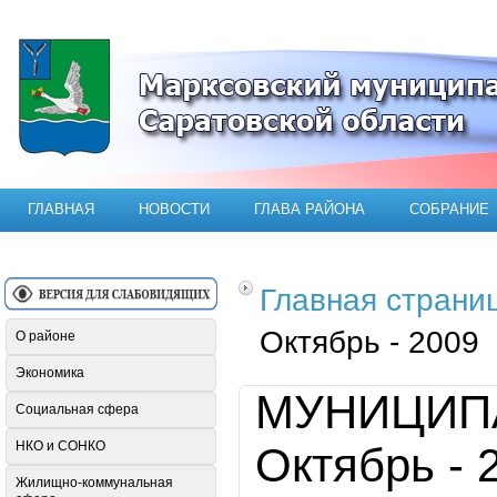
Официальный сайт Марксовского мун
ГЛАВНАЯ
НОВОСТИ
ГЛАВА РАЙОНА
СОБРАНИЕ
Главная страни
Октябрь - 2009
О районе
Экономика
МУНИЦИП
Социальная сфера
НКО и СОНКО
Октябрь - 
Жилищно-коммунальная