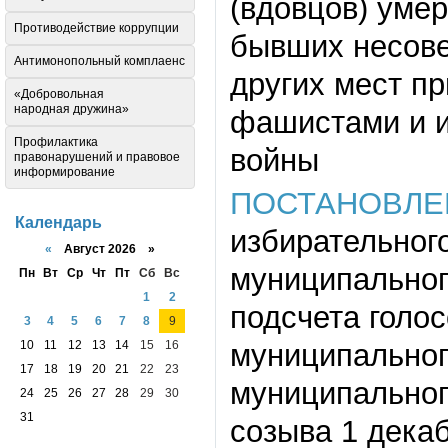
(вдовцов) умер
Противодействие коррупции
бывших несове
Антимонопольный комплаенс
других мест п
«Добровольная
народная дружина»
фашистами и и
Профилактика
войны
правонарушений и правовое
информирование
ПОСТАНОВЛЕ
Календарь
избирательног
«
Август 2026 »
муниципальног
Пн
Вт
Ср
Чт
Пт
Сб
Вс
1
2
подсчета голо
3
4
5
6
7
8
9
муниципальног
10
11
12
13
14
15
16
17
18
19
20
21
22
23
муниципальног
24
25
26
27
28
29
30
31
созыва 1 дека