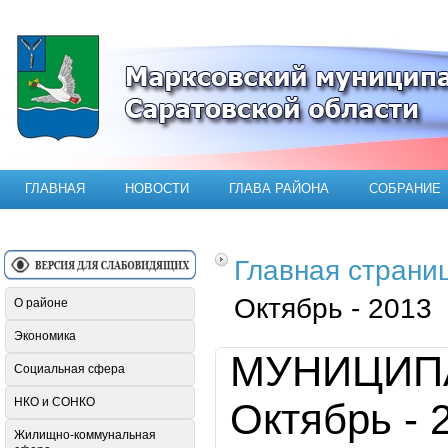
Официальный сайт Марксовского мун
ГЛАВНАЯ
НОВОСТИ
ГЛАВА РАЙОНА
СОБРАНИЕ
Главная страни
Октябрь - 2013
О районе
Экономика
МУНИЦИП
Социальная сфера
НКО и СОНКО
Октябрь - 
Жилищно-коммунальная