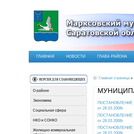
Официальный сайт Марксовск
ГЛАВНАЯ
НОВОСТИ
ГЛАВА РАЙОНА
Главная страница
»
МУНИЦИПА
О районе
Экономика
ПОСТАНОВЛЕНИЕ № 3
от 28.03.2008г.
Социальная сфера
ПОСТАНОВЛЕНИЕ № 3
НКО и СОНКО
от 28.03.2008г.
ПОСТАНОВЛЕНИЕ № 3
Жилищно-коммунальная
от 28.03.2008г.