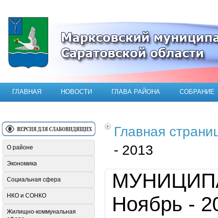
Официальный сайт Марксовского мун
ГЛАВНАЯ
НОВОСТИ
ГЛАВА РАЙОНА
СОБРАНИЕ
Главная страни
- 2013
О районе
Экономика
МУНИЦИП
Социальная сфера
НКО и СОНКО
Ноябрь - 2
Жилищно-коммунальная