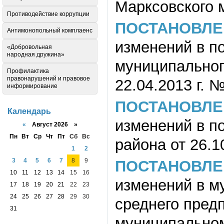
Марксовского 
Противодействие коррупции
ПОСТАНОВЛЕ
Антимонопольный комплаенс
изменений в п
«Добровольная
народная дружина»
муниципального
Профилактика
правонарушений и правовое
22.04.2013 г. №
информирование
ПОСТАНОВЛЕ
Календарь
изменений в п
«
Август 2026 »
Пн
Вт
Ср
Чт
Пт
Сб
Вс
района от 26.1
1
2
3
4
5
6
7
8
9
ПОСТАНОВЛЕ
10
11
12
13
14
15
16
изменений в м
17
18
19
20
21
22
23
24
25
26
27
28
29
30
среднего пред
31
муниципальном 