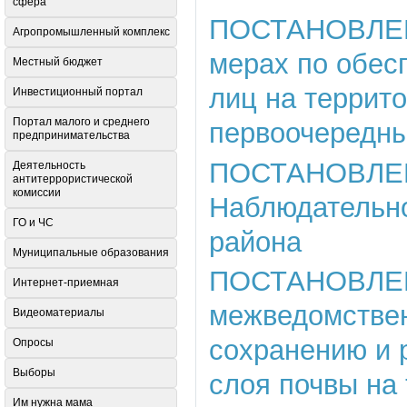
сфера
ПОСТАНОВЛЕНИ
Агропромышленный комплекс
мерах по обес
Местный бюджет
лиц на террит
Инвестиционный портал
Портал малого и среднего
первоочередны
предпринимательства
ПОСТАНОВЛЕНИЕ
Деятельность
антитеррористической
комиссии
Наблюдательно
ГО и ЧС
района
Муниципальные образования
ПОСТАНОВЛЕНИЕ
Интернет-приемная
межведомствен
Видеоматериалы
сохранению и 
Опросы
Выборы
слоя почвы на
Им нужна мама