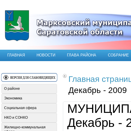
Официальный сайт Марксовского мун
ГЛАВНАЯ
НОВОСТИ
ГЛАВА РАЙОНА
СОБРАНИЕ
Главная страни
Декабрь - 2009
О районе
Экономика
МУНИЦИП
Социальная сфера
НКО и СОНКО
Декабрь - 
Жилищно-коммунальная