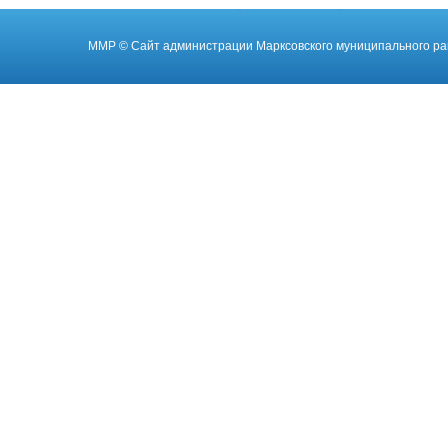
ММР
© Cайт администрации Марксовского муниципального ра