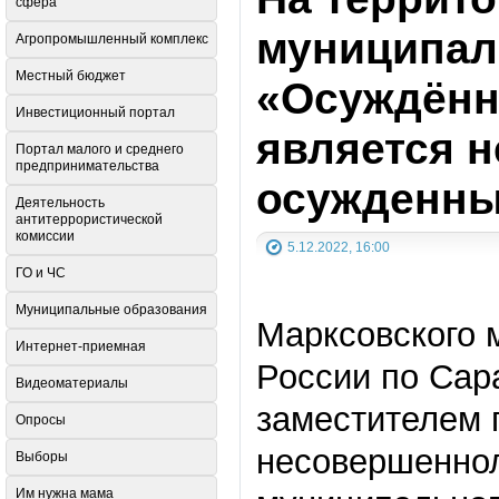
сфера
муниципал
Агропромышленный комплекс
Местный бюджет
«Осуждённ
Инвестиционный портал
является 
Портал малого и среднего
предпринимательства
осужденны
Деятельность
антитеррористической
комиссии
5.12.2022, 16:00
ГО и ЧС
Муниципальные образования
Марксовского
Интернет-приемная
России по Сар
Видеоматериалы
заместителем 
Опросы
несовершеннол
Выборы
Им нужна мама