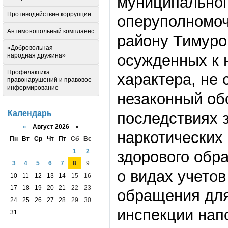
муниципальног
Противодействие коррупции
оперуполномо
Антимонопольный комплаенс
району Тимур
«Добровольная
осужденных к 
народная дружина»
Профилактика
характера, не
правонарушений и правовое
информирование
незаконный об
Календарь
последствиях 
«
Август 2026 »
наркотических
Пн
Вт
Ср
Чт
Пт
Сб
Вс
1
2
здорового обра
3
4
5
6
7
8
9
о видах учетов
10
11
12
13
14
15
16
17
18
19
20
21
22
23
обращения для
24
25
26
27
28
29
30
инспекции нап
31