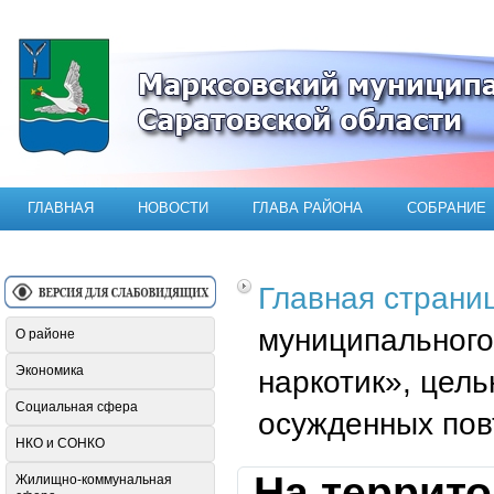
Официальный сайт Марксовского мун
ГЛАВНАЯ
НОВОСТИ
ГЛАВА РАЙОНА
СОБРАНИЕ
Главная страни
муниципального
О районе
Экономика
наркотик», цел
Социальная сфера
осужденных пов
НКО и СОНКО
На террит
Жилищно-коммунальная