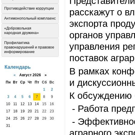
Представители
Противодействие коррупции
расскажут о в
Антимонопольный комплаенс
экспорта прод
«Добровольная
органов управ
народная дружина»
Профилактика
управления ре
правонарушений и правовое
информирование
поставок агра
Календарь
В рамках конф
«
Август 2026 »
и дискуссионн
Пн
Вт
Ср
Чт
Пт
Сб
Вс
1
2
К обсуждению 
3
4
5
6
7
8
9
10
11
12
13
14
15
16
- Работа пред
17
18
19
20
21
22
23
24
25
26
27
28
29
30
- Эффективнос
31
аграрного эксп