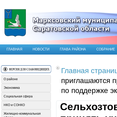
Официальный сайт Марксовского мун
ГЛАВНАЯ
НОВОСТИ
ГЛАВА РАЙОНА
СОБРАНИЕ
Главная страни
приглашаются п
О районе
Экономика
по поддержке э
Социальная сфера
Сельхозто
НКО и СОНКО
Жилищно-коммунальная