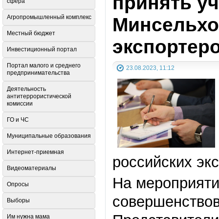
принять у
сфера
Минсельхо
Агропромышленный комплекс
Местный бюджет
экспортер
Инвестиционный портал
Портал малого и среднего
23.08.2023, 11:12
предпринимательства
Деятельность
антитеррористической
комиссии
ГО и ЧС
Муниципальные образования
Интернет-приемная
российских эк
Видеоматериалы
На мероприяти
Опросы
совершенствов
Выборы
Им нужна мама