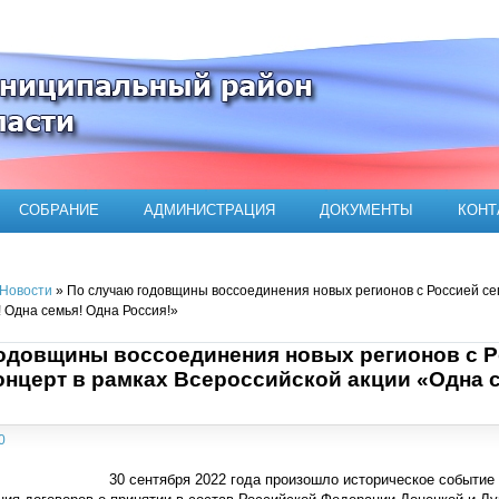
ого муниципального района
СОБРАНИЕ
АДМИНИСТРАЦИЯ
ДОКУМЕНТЫ
КОНТ
Новости
» По случаю годовщины воссоединения новых регионов с Россией сег
 Одна семья! Одна Россия!»
одовщины воссоединения новых регионов с Р
онцерт в рамках Всероссийской акции «Одна с
0
30 сентября 2022 года произошло историческое событие 