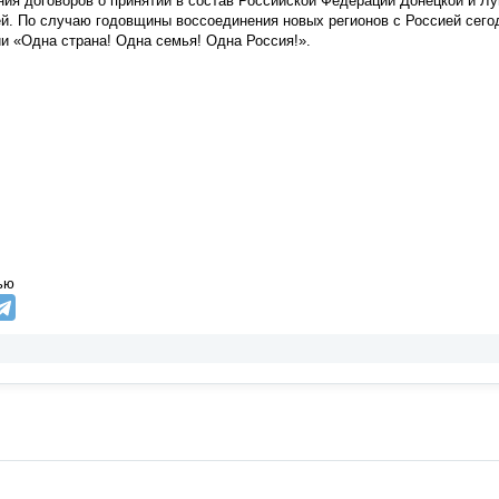
ия договоров о принятии в состав Российской Федерации Донецкой и Лу
й. По случаю годовщины воссоединения новых регионов с Россией сегод
и «Одна страна! Одна семья! Одна Россия!».
ью