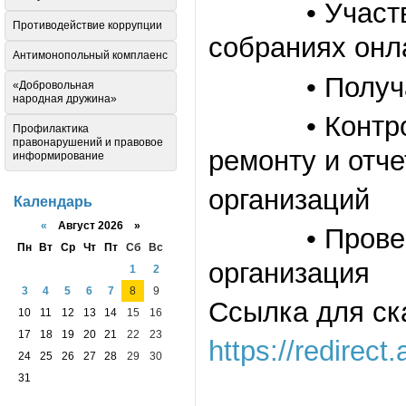
• Участвова
Противодействие коррупции
собраниях онл
Антимонопольный комплаенс
• Получать 
«Добровольная
народная дружина»
• Контролиро
Профилактика
правонарушений и правовое
ремонту и отч
информирование
организаций
Календарь
«
Август 2026 »
• Проверять,
Пн
Вт
Ср
Чт
Пт
Сб
Вс
организация
1
2
3
4
5
6
7
8
9
Ссылка для ск
10
11
12
13
14
15
16
17
18
19
20
21
22
23
https://redire
24
25
26
27
28
29
30
31