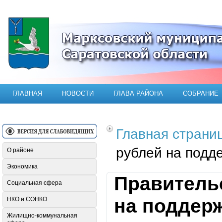
Официальный сайт Марксовского мун
ГЛАВНАЯ
НОВОСТИ
ГЛАВА РАЙОНА
СОБРАНИЕ
Главная страни
рублей на подде
О районе
Экономика
Правитель
Социальная сфера
на поддерж
НКО и СОНКО
Жилищно-коммунальная