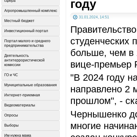
году
сфера
Агропромышленный комплекс
31.01.2024, 14:51
Местный бюджет
Правительство
Инвестиционный портал
студенческих п
Портал малого и среднего
предпринимательства
больше, чем в
Деятельность
антитеррористической
вице-премьер
комиссии
"
В 2024 году н
ГО и ЧС
Муниципальные образования
направлено 2 м
Интернет-приемная
прошлом
"
, - с
Видеоматериалы
Чернышенко до
Опросы
многие начина
Выборы
Им нужна мама