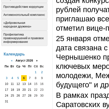
создан конкур
Противодействие коррупции
рублей получа
Антимонопольный комплаенс
приглашаю все
«Добровольная
отметил вице-
народная дружина»
Профилактика
25 января отме
правонарушений и правовое
информирование
дата связана с
Календарь
Чернышенко пр
«
Август 2026 »
ключевых меро
Пн
Вт
Ср
Чт
Пт
Сб
Вс
1
2
молодежи, Ме
3
4
5
6
7
8
9
будущего
"
и др
10
11
12
13
14
15
16
17
18
19
20
21
22
23
В рамках праз
24
25
26
27
28
29
30
31
Саратовских в