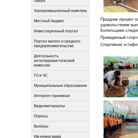
сфера
Агропромышленный комплекс
Праздник прошёл н
Местный бюджет
удовольствием выпо
Болельщики следил
Инвестиционный портал
Проведенный спорти
Портал малого и среднего
Спортивная эстафет
предпринимательства
Деятельность
антитеррористической
комиссии
ГО и ЧС
Муниципальные образования
Интернет-приемная
Видеоматериалы
Опросы
Выборы
Им нужна мама