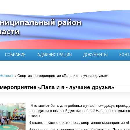
ого муниципального района
СОБРАНИЕ
АДМИНИСТРАЦИЯ
ДОКУМЕНТЫ
КОНТ
Новости
» Спортивное мероприятие «Папа и я - лучшие друзья»
мероприятие «Папа и я - лучшие друзья»
Что может быть для ребенка лучше, чем досуг, провед
проводится с пользой для здоровья? Наверное, только 
школы.
В школе п.Колос состоялось спортивное мероприятие «П
В соревнованиях приняли участие 2 команды - "Богатыр