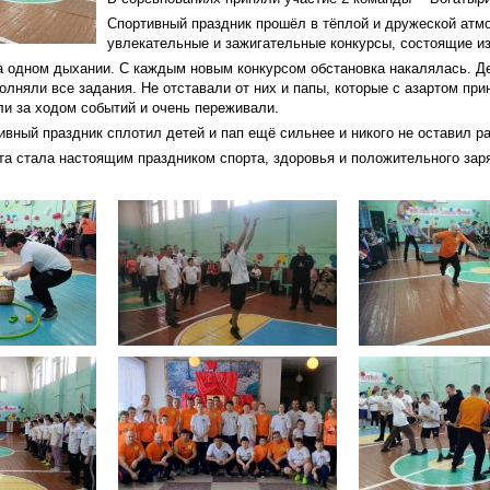
Спортивный праздник прошёл в тёплой и дружеской атм
увлекательные и зажигательные конкурсы, состоящие и
а одном дыхании. С каждым новым конкурсом обстановка накалялась. Д
лняли все задания. Не отставали от них и папы, которые с азартом при
и за ходом событий и очень переживали.
вный праздник сплотил детей и пап ещё сильнее и никого не оставил 
а стала настоящим праздником спорта, здоровья и положительного зар