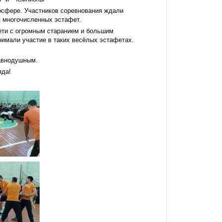
осфере. Участников соревнования ждали
з многочисленных эстафет.
ети с огромным старанием и большим
нимали участие в таких весёлых эстафетах.
равнодушным.
яда!