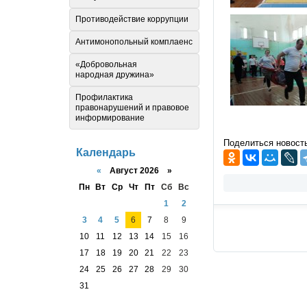
Противодействие коррупции
Антимонопольный комплаенс
«Добровольная
народная дружина»
Профилактика
правонарушений и правовое
информирование
Поделиться новост
Календарь
«
Август 2026 »
Пн
Вт
Ср
Чт
Пт
Сб
Вс
1
2
3
4
5
6
7
8
9
10
11
12
13
14
15
16
17
18
19
20
21
22
23
24
25
26
27
28
29
30
31