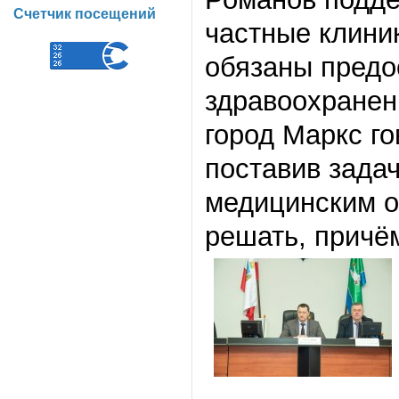
Счетчик посещений
частные клиник
обязаны предо
здравоохранени
город Маркс г
поставив зада
медицинским 
решать, причё