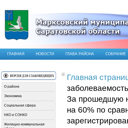
Официальный сайт Марксовского мун
ГЛАВНАЯ
НОВОСТИ
ГЛАВА РАЙОНА
СОБРАНИЕ
Главная страни
заболеваемост
О районе
Экономика
За прошедшую н
Социальная сфера
на 60% по срав
НКО и СОНКО
зарегистрирова
Жилищно-коммунальная