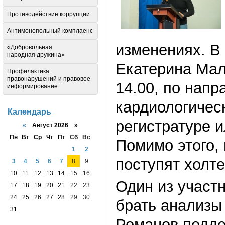
Противодействие коррупции
Антимонопольный комплаенс
изменениях. В
«Добровольная
народная дружина»
Екатерина Мал
Профилактика
правонарушений и правовое
14.00, по напр
информирование
кардиологичес
Календарь
регистратуре и
«
Август 2026 »
Пн
Вт
Ср
Чт
Пт
Сб
Вс
Помимо этого,
1
2
поступят холт
3
4
5
6
7
8
9
10
11
12
13
14
15
16
Один из участ
17
18
19
20
21
22
23
24
25
26
27
28
29
30
брать анализы
31
Романов подде