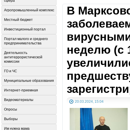
сфера
В Марксов
Агропромышленный комплекс
заболевае
Местный бюджет
Инвестиционный портал
вирусными
Портал малого и среднего
предпринимательства
неделю (с 
Деятельность
антитеррористической
увеличили
комиссии
ГО и ЧС
предшеств
Муниципальные образования
зарегистри
Интернет-приемная
Видеоматериалы
20.03.2024, 15:04
Опросы
Выборы
Им нужна мама