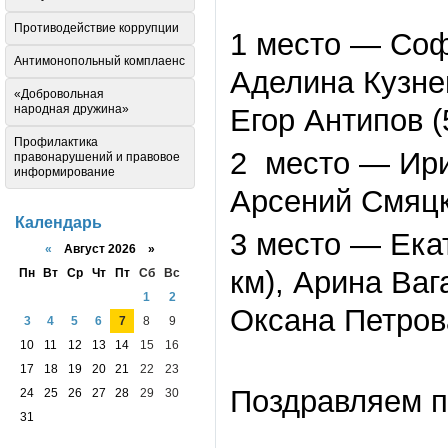
Противодействие коррупции
1 место — Софь
Антимонопольный комплаенс
Аделина Кузнец
«Добровольная
народная дружина»
Егор Антипов (
Профилактика
2 место — Ирин
правонарушений и правовое
информирование
Арсений Смяцки
Календарь
3 место — Екат
«
Август 2026 »
км), Арина Ваг
Пн
Вт
Ср
Чт
Пт
Сб
Вс
1
2
Оксана Петрова
3
4
5
6
7
8
9
10
11
12
13
14
15
16
17
18
19
20
21
22
23
Поздравляем п
24
25
26
27
28
29
30
31