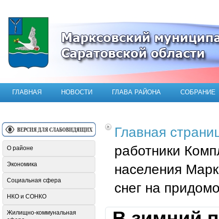
Официальный сайт Марксовского мун
ГЛАВНАЯ
НОВОСТИ
ГЛАВА РАЙОНА
СОБРАНИЕ
Главная страни
работники Комп
О районе
Экономика
населения Марк
Социальная сфера
снег на придом
НКО и СОНКО
В зимний 
Жилищно-коммунальная