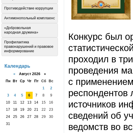
Противодействие коррупции
Антимонопольный комплаенс
«Добровольная
народная дружина»
Конкурс был о
Профилактика
статистическ
правонарушений и правовое
информирование
проходил в тр
Календарь
проведения ма
«
Август 2026 »
с применением
Пн
Вт
Ср
Чт
Пт
Сб
Вс
1
2
респондентов 
3
4
5
6
7
8
9
источников ин
10
11
12
13
14
15
16
17
18
19
20
21
22
23
сведений об у
24
25
26
27
28
29
30
31
ведомств во в