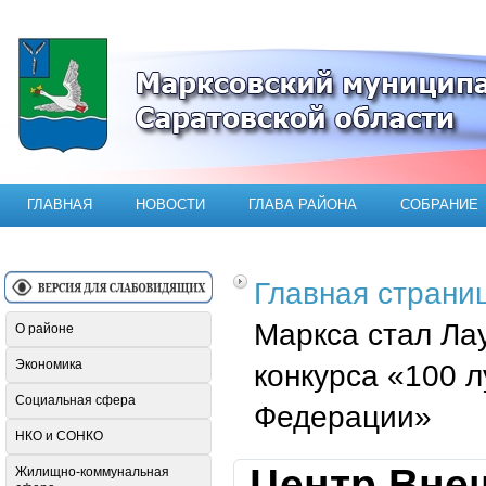
Официальный сайт Марксовского мун
ГЛАВНАЯ
НОВОСТИ
ГЛАВА РАЙОНА
СОБРАНИЕ
Главная страни
Маркса стал Ла
О районе
Экономика
конкурса «100 
Социальная сфера
Федерации»
НКО и СОНКО
Центр Внеш
Жилищно-коммунальная