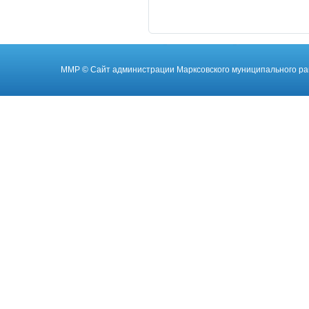
ММР
© Cайт администрации Марксовского муниципального ра