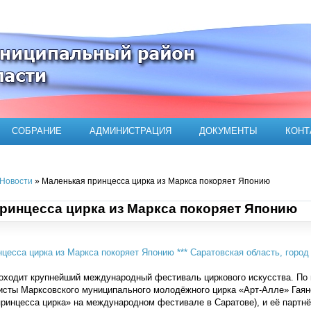
ого муниципального района
СОБРАНИЕ
АДМИНИСТРАЦИЯ
ДОКУМЕНТЫ
КОНТ
Новости
» Маленькая принцесса цирка из Маркса покоряет Японию
ринцесса цирка из Маркса покоряет Японию
роходит крупнейший международный фестиваль циркового искусства. По
исты Марксовского муниципального молодёжного цирка «Арт-Алле» Гаяне
ринцесса цирка» на международном фестивале в Саратове), и её партнё