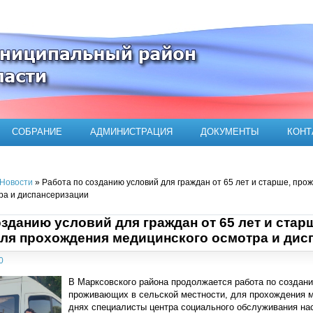
ого муниципального района
СОБРАНИЕ
АДМИНИСТРАЦИЯ
ДОКУМЕНТЫ
КОНТ
Новости
» Работа по созданию условий для граждан от 65 лет и старше, про
ра и диспансеризации
озданию условий для граждан от 65 лет и ста
для прохождения медицинского осмотра и дис
0
В Марксовского района продолжается работа по создани
проживающих в сельской местности, для прохождения ме
днях специалисты центра социального обслуживания на