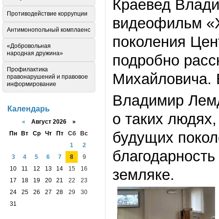
Краевед Влади
Противодействие коррупции
видеофильм «Х
Антимонопольный комплаенс
поколения Цен
«Добровольная
народная дружина»
подробно расс
Профилактика
Михайловича. 
правонарушений и правовое
информирование
Владимир Лемд
Календарь
о таких людях,
«
Август 2026 »
будущих покол
Пн
Вт
Ср
Чт
Пт
Сб
Вс
1
2
благодарность
3
4
5
6
7
8
9
10
11
12
13
14
15
16
земляке.
17
18
19
20
21
22
23
24
25
26
27
28
29
30
31