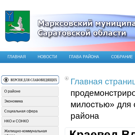
Официальный сайт Марксовского мун
ГЛАВНАЯ
НОВОСТИ
ГЛАВА РАЙОНА
СОБРАНИЕ
Главная страни
продемонстриро
О районе
Экономика
милостью» для 
Социальная сфера
района
НКО и СОНКО
Краевед В
Жилищно-коммунальная