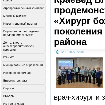
сфера
продемонс
Агропромышленный комплекс
Местный бюджет
«Хирург б
Инвестиционный портал
поколения
Портал малого и среднего
предпринимательства
района
Деятельность
антитеррористической
комиссии
12.11.2025, 22:38
ГО и ЧС
Муниципальные образования
Интернет-приемная
Видеоматериалы
Опросы
врач-хирург и
Выборы
Им нужна мама