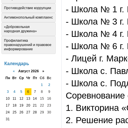
- Школа № 1 г.
Противодействие коррупции
Антимонопольный комплаенс
- Школа № 3 г.
«Добровольная
- Школа № 4 г.
народная дружина»
Профилактика
- Школа № 6 г.
правонарушений и правовое
информирование
- Лицей г. Мар
Календарь
- Школа с. Пав
«
Август 2026 »
Пн
Вт
Ср
Чт
Пт
Сб
Вс
- Школа с. По
1
2
3
4
5
6
7
8
9
Соревнование с
10
11
12
13
14
15
16
1. Викторина «
17
18
19
20
21
22
23
24
25
26
27
28
29
30
2. Решение ра
31