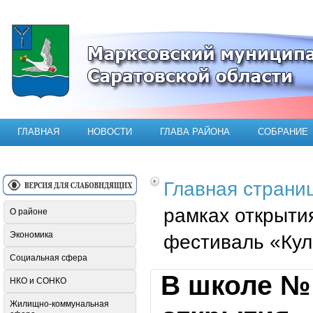
Официальный сайт Марксовского мун
ГЛАВНАЯ
НОВОСТИ
ГЛАВА РАЙОНА
СОБРАНИЕ
Главная страни
рамках открыти
О районе
Экономика
фестиваль «Кул
Социальная сфера
В школе № 
НКО и СОНКО
Жилищно-коммунальная