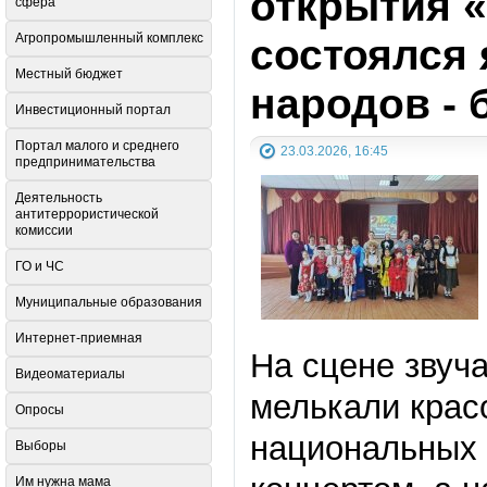
открытия «
сфера
состоялся
Агропромышленный комплекс
Местный бюджет
народов - 
Инвестиционный портал
Портал малого и среднего
23.03.2026, 16:45
предпринимательства
Деятельность
антитеррористической
комиссии
ГО и ЧС
Муниципальные образования
Интернет-приемная
На сцене звуч
Видеоматериалы
мелькали крас
Опросы
национальных 
Выборы
Им нужна мама