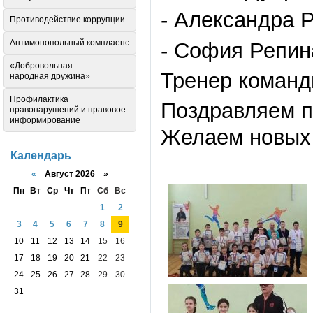
- Александра 
Противодействие коррупции
Антимонопольный комплаенс
- София Репи
«Добровольная
Тренер команд
народная дружина»
Профилактика
Поздравляем п
правонарушений и правовое
информирование
Желаем новых
Календарь
«
Август 2026 »
Пн
Вт
Ср
Чт
Пт
Сб
Вс
1
2
3
4
5
6
7
8
9
10
11
12
13
14
15
16
17
18
19
20
21
22
23
24
25
26
27
28
29
30
31