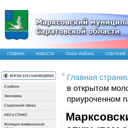
Официальный сайт Марксовского мун
ГЛАВНАЯ
НОВОСТИ
ГЛАВА РАЙОНА
СОБРАНИЕ
Главная страни
в открытом мол
О районе
Экономика
приуроченном п
Социальная сфера
Марксовск
НКО и СОНКО
Жилищно-коммунальная