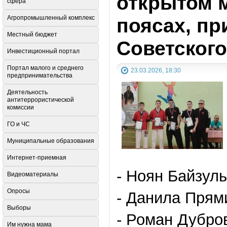
открытом 
сфера
поясах, пр
Агропромышленный комплекс
Местный бюджет
Советского
Инвестиционный портал
Портал малого и среднего
23.03.2026, 18:30
предпринимательства
Деятельность
антитеррористической
комиссии
ГО и ЧС
Муниципальные образования
Интернет-приемная
- Ноян Байзул
Видеоматериалы
Опросы
- Данила Прям
Выборы
- Роман Дубро
Им нужна мама