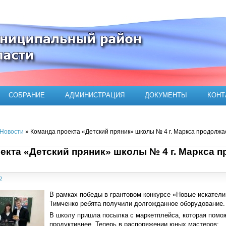
ого муниципального района
СОБРАНИЕ
АДМИНИСТРАЦИЯ
ДОКУМЕНТЫ
КОНТ
Новости
» Команда проекта «Детский пряник» школы № 4 г. Маркса продолжа
екта «Детский пряник» школы № 4 г. Маркса 
2
В рамках победы в грантовом конкурсе «Новые искатели
Тимченко ребята получили долгожданное оборудование.
В школу пришла посылка с маркетплейса, которая помож
продуктивнее. Теперь в распоряжении юных мастеров: