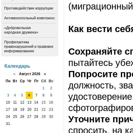
(миграционный 
Противодействие коррупции
Антимонопольный комплаенс
Как вести себ
«Добровольная
народная дружина»
Профилактика
правонарушений и правовое
Сохраняйте с
информирование
пытайтесь убе
Календарь
Попросите пр
«
Август 2026 »
Пн
Вт
Ср
Чт
Пт
Сб
Вс
должность, зв
1
2
удостоверение
3
4
5
6
7
8
9
10
11
12
13
14
15
16
сфотографиров
17
18
19
20
21
22
23
Уточните при
24
25
26
27
28
29
30
31
спросить, на к