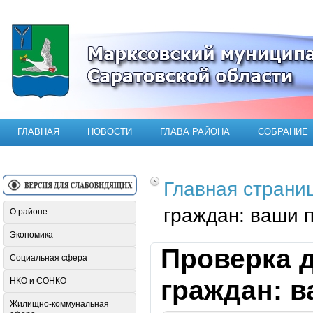
Официальный сайт Марксовского мун
ГЛАВНАЯ
НОВОСТИ
ГЛАВА РАЙОНА
СОБРАНИЕ
Главная страни
граждан: ваши п
О районе
Экономика
Проверка 
Социальная сфера
граждан: в
НКО и СОНКО
Жилищно-коммунальная