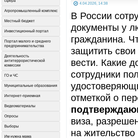
сфера
4.04.2026, 14:38
Агропромышленный комплекс
В России сотр
Местный бюджет
документы у лю
Инвестиционный портал
гражданина. Ч
Портал малого и среднего
предпринимательства
защитить свои 
Деятельность
вести. Какие д
антитеррористической
комиссии
сотрудники по
ГО и ЧС
удостоверяющ
Муниципальные образования
отметкой о пе
Интернет-приемная
Видеоматериалы
подтверждаю
Опросы
виза, разреше
Выборы
на жительство
Им нужна мама