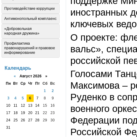
поддержке Мин
Противодействие коррупции
иностранных д
Антимонопольный комплаенс
ключевых ведо
«Добровольная
народная дружина»
О проекте: фл
Профилактика
вальс», специ
правонарушений и правовое
информирование
российской пе
Календарь
Голосами Танц
«
Август 2026 »
Максимова – р
Пн
Вт
Ср
Чт
Пт
Сб
Вс
1
2
Руденко в соп
3
4
5
6
7
8
9
военного орке
10
11
12
13
14
15
16
17
18
19
20
21
22
23
Федерации под
24
25
26
27
28
29
30
31
Российской Фе