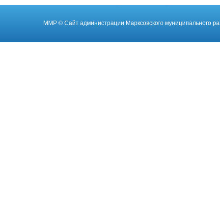
ММР
© Cайт администрации Марксовского муниципального ра