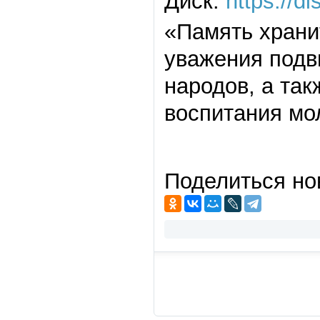
Диск:
https://
«Память хранит
уважения подви
народов, а та
воспитания мо
Поделиться но