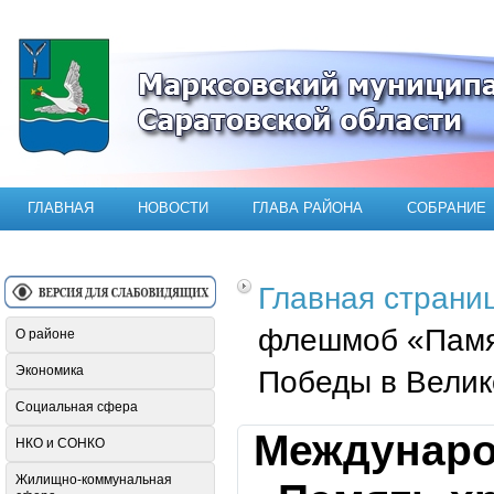
Официальный сайт Марксовского мун
ГЛАВНАЯ
НОВОСТИ
ГЛАВА РАЙОНА
СОБРАНИЕ
Главная страни
флешмоб «Памят
О районе
Экономика
Победы в Велик
Социальная сфера
Междунаро
НКО и СОНКО
Жилищно-коммунальная