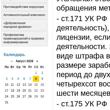
обращения мет
Противодействие коррупции
Антимонопольный комплаенс
- ст.171 УК Р
«Добровольная
деятельность),
народная дружина»
лицензии, есл
Профилактика
правонарушений и правовое
информирование
деятельности.
виде штрафа в
Календарь
«
Август 2026 »
размере зараб
Пн
Вт
Ср
Чт
Пт
Сб
Вс
период до двух
1
2
3
4
5
6
7
8
9
четырехсот вос
10
11
12
13
14
15
16
шести месяцев
17
18
19
20
21
22
23
24
25
26
27
28
29
30
- ст.175 УК РФ
31