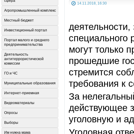
сфера
14.11.2018, 16:30
Агропромышленный комплекс
Местный бюджет
деятельности,
Инвестиционный портал
специального 
Портал малого и среднего
предпринимательства
могут только 
Деятельность
прошедшие гос
антитеррористической
комиссии
стремится соб
ГО и ЧС
требования к 
Муниципальные образования
Интернет-приемная
За нелегальны
Видеоматериалы
действующее з
Опросы
уголовную и а
Выборы
Уголовная отв
Им нужна мама