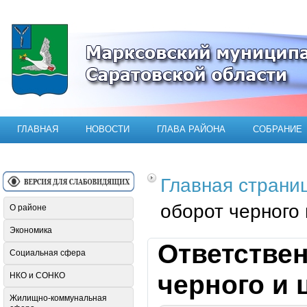
Официальный сайт Марксовского мун
ГЛАВНАЯ
НОВОСТИ
ГЛАВА РАЙОНА
СОБРАНИЕ
Главная страни
оборот черного
О районе
Экономика
Ответствен
Социальная сфера
черного и 
НКО и СОНКО
Жилищно-коммунальная