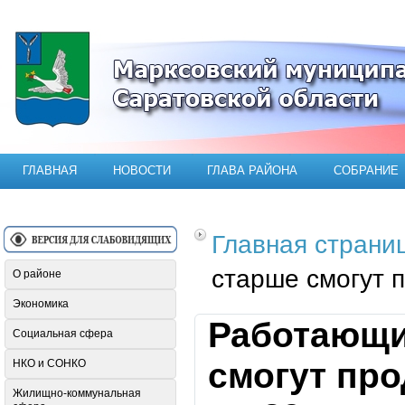
Официальный сайт Марксовского мун
ГЛАВНАЯ
НОВОСТИ
ГЛАВА РАЙОНА
СОБРАНИЕ
Главная страни
старше смогут 
О районе
Экономика
Работающи
Социальная сфера
смогут пр
НКО и СОНКО
Жилищно-коммунальная