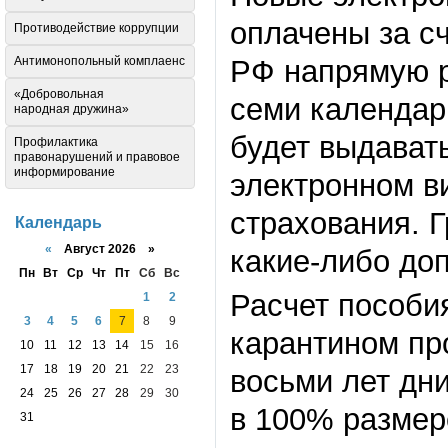
оплачены за с
Противодействие коррупции
Антимонопольный комплаенс
РФ напрямую р
«Добровольная
семи календар
народная дружина»
будет выдават
Профилактика
правонарушений и правовое
информирование
электронном в
страхования. 
Календарь
«
Август 2026 »
какие-либо до
Пн
Вт
Ср
Чт
Пт
Сб
Вс
Расчет пособи
1
2
3
4
5
6
7
8
9
карантином пр
10
11
12
13
14
15
16
17
18
19
20
21
22
23
восьми лет дн
24
25
26
27
28
29
30
в 100% размере
31