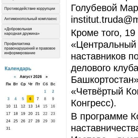
Голубевой Мар
Противодействие коррупции
institut.truda@m
Антимонопольный комплаенс
«Добровольная
Кроме того, 19
народная дружина»
«Центральный 
Профилактика
правонарушений и правовое
наставников п
информирование
делового клуб
Календарь
Башкортостан»,
«
Август 2026 »
Пн
Вт
Ср
Чт
Пт
Сб
Вс
«Четвёртый Ко
1
2
3
4
5
6
7
8
9
Конгресс).
10
11
12
13
14
15
16
В программе К
17
18
19
20
21
22
23
24
25
26
27
28
29
30
наставничеств
31