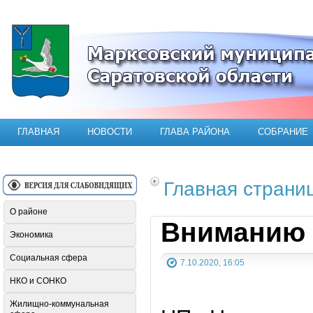
Официальный сайт Марксовского мун
ГЛАВНАЯ
НОВОСТИ
ГЛАВА РАЙОНА
СОБРАНИЕ
Главная страни
О районе
Вниманию 
Экономика
Социальная сфера
7.10.2020, 16:05
НКО и СОНКО
Жилищно-коммунальная