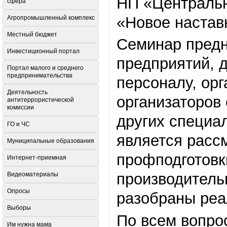
НП «Центральн
сфера
«Новое настав
Агропромышленный комплекс
Местный бюджет
Семинар предн
Инвестиционный портал
предприятий, д
Портал малого и среднего
предпринимательства
персоналу, ор
Деятельность
организаторов
антитеррористической
комиссии
других специа
ГО и ЧС
является расс
Муниципальные образования
профподготовк
Интернет-приемная
производитель
Видеоматериалы
Опросы
разобраны реа
Выборы
По всем вопро
Им нужна мама