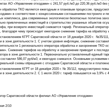
ктах АО «Управление отходами» с 241,57 руб./м3 до 220,36 руб./м3 без 
и обработки ТКО является ежегодным и плановым процессом, предусм
одами» в соответствии с концессионными соглашениями построило и пе
х комплекса, два современных экологически безопасных полигона захо
ьно привлеченных инвестиций в строительство указанных объектов осу
ифа, при возврате инвестиций снижается тариф. Региональный оператор
, благодаря чему происходит ежегодное снижение тарифа на обработку 
остановлением КГРТ Саратовской области от 18 декабря 2020 г. №35/111
и в зоне деятельности 1. С учетом уровня инфляции, снижение составило
еятельности 1 регионального оператора обработка и захоронение ТКО 
ми». Снижение тарифов на обработку и захоронение приводит к послед
атора в зоне деятельности 1. Первоначально установленный единый тар
а составлял 586,07 руб/м3, и ежегодно снижался. Основными условиями
ориальной схемы обращения с отходами Саратовской области и платежна
остановлением КГРТ от 18 декабря 2020 г. № 35/112, предусмотрено пов
 в зоне деятельности 2. С 1 июля 2020 г. тариф повышается на 3,9% с 40
атор Саратовской области филиал АО «Управление отходами»
вая 2/10