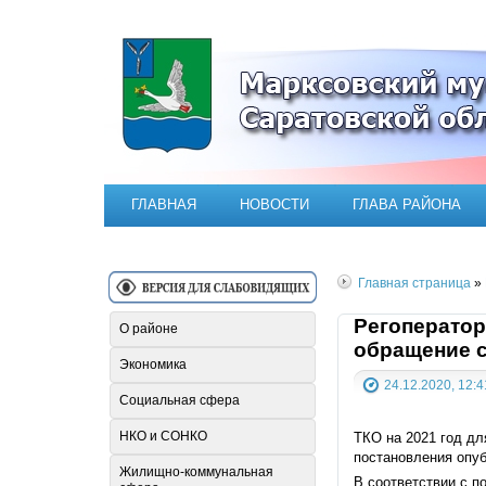
Официальный сайт Марксовск
ГЛАВНАЯ
НОВОСТИ
ГЛАВА РАЙОНА
Главная страница
»
Регоператор
О районе
обращение с
Экономика
24.12.2020, 12:4
Социальная сфера
НКО и СОНКО
ТКО на 2021 год дл
постановления опу
Жилищно-коммунальная
В соответствии с п