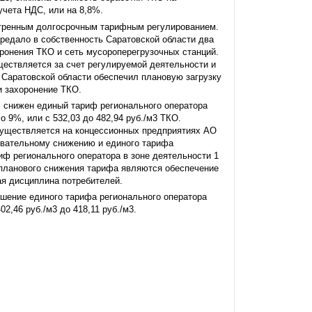
учета НДС, или на 8,8%.
отренным долгосрочным тарифным регулированием.
редало в собственность Саратовской области два
ронения ТКО и сеть мусороперегрузочных станций.
ществляется за счет регулируемой деятельности и
 Саратовской области обеспечил плановую загрузку
и захоронение ТКО.
, снижен единый тариф регионального оператора
 9%, или с 532,03 до 482,94 руб./м3 ТКО.
осуществляется на концессионных предприятиях АО
овательному снижению и единого тарифа
иф регионального оператора в зоне деятельности 1
 планового снижения тарифа являются обеспечение
я дисциплина потребителей.
ышение единого тарифа регионального оператора
2,46 руб./м3 до 418,11 руб./м3.