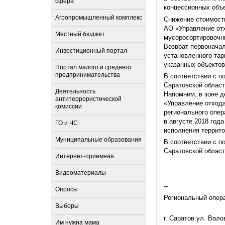
сфера
концессионных объе
Агропромышленный комплекс
Снижение стоимост
АО «Управление отх
Местный бюджет
мусоросортировочны
Возврат первоначал
Инвестиционный портал
установленного тар
указанных объектов
Портал малого и среднего
предпринимательства
В соответствии с п
Саратовской област
Деятельность
Напомним, в зоне д
антитеррористической
«Управление отхода
комиссии
регионального опер
в августе 2018 год
ГО и ЧС
исполнения террит
Муниципальные образования
В соответствии с п
Саратовской области
Интернет-приемная
Видеоматериалы
--
Опросы
Региональный опер
Выборы
г. Саратов ул. Вало
Им нужна мама