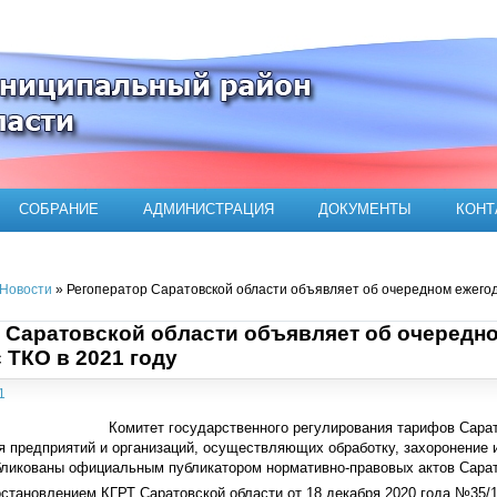
ого муниципального района
СОБРАНИЕ
АДМИНИСТРАЦИЯ
ДОКУМЕНТЫ
КОНТ
Новости
» Регоператор Саратовской области объявляет об очередном ежегод
 Саратовской области объявляет об очередн
 ТКО в 2021 году
1
Комитет государственного регулирования тарифов Сара
я предприятий и организаций, осуществляющих обработку, захоронение
бликованы официальным публикатором нормативно-правовых актов Сарат
остановлением КГРТ Саратовской области от 18 декабря 2020 года №35/