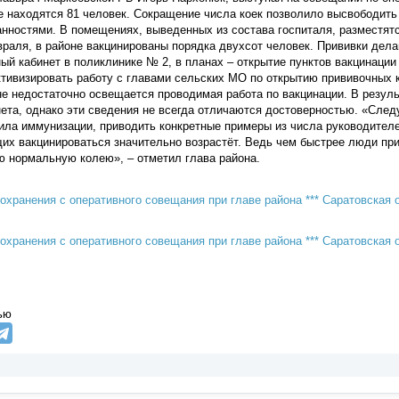
е находятся 81 человек. Сокращение числа коек позволило высвободить 
ностями. В помещениях, выведенных из состава госпиталя, разместятся
раля, в районе вакцинированы порядка двухсот человек. Прививки делаю
ый кабинет в поликлинике № 2, в планах – открытие пунктов вакцинации
тивизировать работу с главами сельских МО по открытию прививочных 
не недостаточно освещается проводимая работа по вакцинации. В резу
ета, однако эти сведения не всегда отличаются достоверностью. «След
ила иммунизации, приводить конкретные примеры из числа руководителей
х вакцинироваться значительно возрастёт. Ведь чем быстрее люди при
ю нормальную колею», – отметил глава района.​
ью