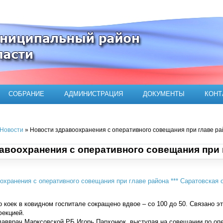
ого муниципального района
СОБРАНИЕ
АДМИНИСТРАЦИЯ
ДОКУМЕНТЫ
КОНТ
Новости
» Новости здравоохранения с оперативного совещания при главе р
авоохранения с оперативного совещания при 
коек в ковидном госпитале сокращено вдвое – со 100 до 50. Связано э
фекцией.
лавврач Марксовской РБ Игорь Пархонюк, выступая на совещании по оп