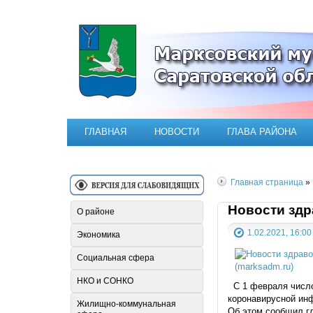
Официальный сайт Марксовск
ГЛАВНАЯ
НОВОСТИ
ГЛАВА РАЙОНА
Главная страница
»
Новости здр
О районе
1.02.2021, 16:00
Экономика
Социальная сфера
НКО и СОНКО
С 1 февраля число 
коронавирусной ин
Жилищно-коммунальная
Об этом сообщил г