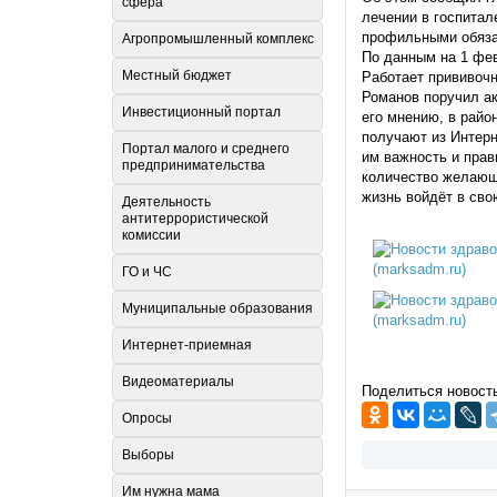
сфера
лечении в госпитал
профильными обязан
Агропромышленный комплекс
По данным на 1 фев
Местный бюджет
Работает прививочн
Романов поручил ак
Инвестиционный портал
его мнению, в райо
получают из Интерн
Портал малого и среднего
им важность и прав
предпринимательства
количество желающи
жизнь войдёт в сво
Деятельность
антитеррористической
комиссии
ГО и ЧС
Муниципальные образования
Интернет-приемная
Видеоматериалы
Поделиться новост
Опросы
Выборы
Им нужна мама