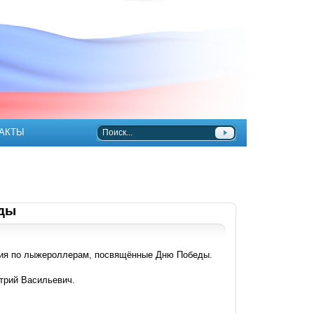
АКТЫ
еды
ания по лыжероллерам, посвящённые Дню Победы.
трий Васильевич.