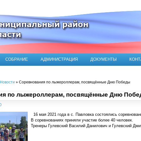
ого муниципального района
СОБРАНИЕ
АДМИНИСТРАЦИЯ
ДОКУМЕНТЫ
КОНТ
Новости
» Соревнования по лыжероллерам, посвящённые Дню Победы
ия по лыжероллерам, посвящённые Дню Поб
0
16 мая 2021 года в с. Павловка состоялись соревнов
В соревнованиях приняли участие более 40 человек.
Тренеры Гулевский Василий Данилович и Гулевский Дми