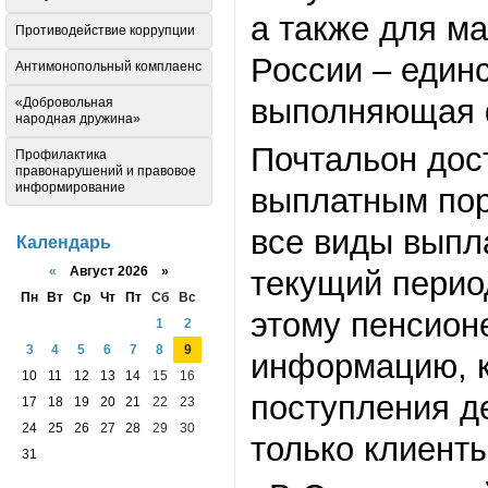
а также для м
Противодействие коррупции
России – един
Антимонопольный комплаенс
выполняющая ф
«Добровольная
народная дружина»
Почтальон дос
Профилактика
правонарушений и правовое
информирование
выплатным пор
все виды выпла
Календарь
«
Август 2026 »
текущий перио
Пн
Вт
Ср
Чт
Пт
Сб
Вс
этому пенсион
1
2
3
4
5
6
7
8
9
информацию, к
10
11
12
13
14
15
16
поступления д
17
18
19
20
21
22
23
24
25
26
27
28
29
30
только клиент
31