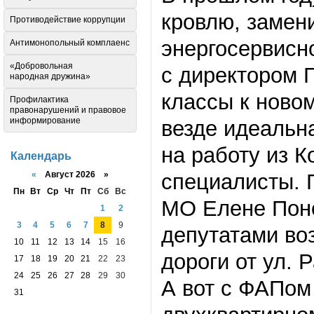
кровлю, замени
Противодействие коррупции
энергосервисно
Антимонопольный комплаенс
«Добровольная
с директором 
народная дружина»
классы к ново
Профилактика
правонарушений и правовое
информирование
везде идеальна
на работу из 
Календарь
«
Август 2026 »
специалисты. 
Пн
Вт
Ср
Чт
Пт
Сб
Вс
МО Елене Поно
1
2
3
4
5
6
7
8
9
депутатами во
10
11
12
13
14
15
16
дороги от ул. 
17
18
19
20
21
22
23
24
25
26
27
28
29
30
А вот с ФАПом
31