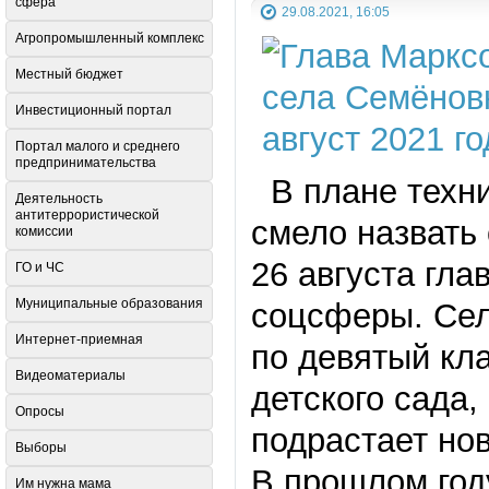
сфера
29.08.2021, 16:05
Агропромышленный комплекс
Местный бюджет
Инвестиционный портал
Портал малого и среднего
предпринимательства
В плане техни
Деятельность
антитеррористической
смело назвать 
комиссии
26 августа гл
ГО и ЧС
Муниципальные образования
соцсферы. Сел
Интернет-приемная
по девятый кла
Видеоматериалы
детского сада
Опросы
подрастает но
Выборы
В прошлом год
Им нужна мама