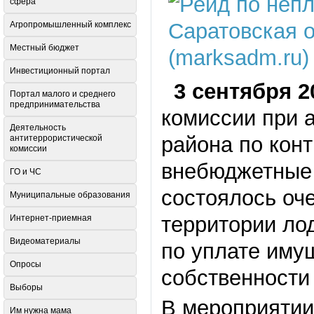
сфера
Агропромышленный комплекс
Местный бюджет
Инвестиционный портал
3 сентября 2
Портал малого и среднего
предпринимательства
комиссии при 
Деятельность
района по кон
антитеррористической
комиссии
внебюджетные 
ГО и ЧС
состоялось оч
Муниципальные образования
территории ло
Интернет-приемная
Видеоматериалы
по уплате иму
Опросы
собственности
Выборы
В мероприятии
Им нужна мама