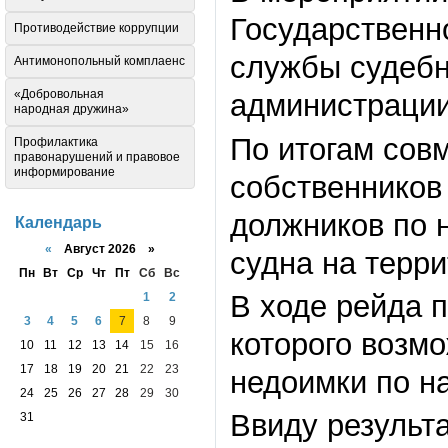
Государственн
Противодействие коррупции
службы судебн
Антимонопольный комплаенс
«Добровольная
администрации
народная дружина»
По итогам сов
Профилактика
правонарушений и правовое
информирование
собственников
должников по 
Календарь
«
Август 2026 »
судна на терр
Пн
Вт
Ср
Чт
Пт
Сб
Вс
В ходе рейда 
1
2
3
4
5
6
7
8
9
которого возм
10
11
12
13
14
15
16
17
18
19
20
21
22
23
недоимки по н
24
25
26
27
28
29
30
Ввиду результ
31