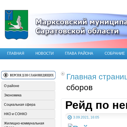
Официальный сайт Марксовского мун
ГЛАВНАЯ
НОВОСТИ
ГЛАВА РАЙОНА
СОБРАНИЕ
Главная страни
сборов
О районе
Экономика
Рейд по н
Социальная сфера
НКО и СОНКО
3.09.2021, 16:05
Жилищно-коммунальная