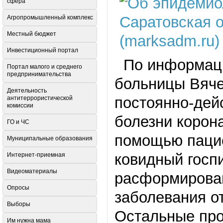
сфера
Агропромышленный комплекс
Местный бюджет
Инвестиционный портал
По информации
Портал малого и среднего
предпринимательства
больницы Вяче
Деятельность
постоянно-дей
антитеррористической
комиссии
болезни корон
ГО и ЧС
помощью пацие
Муниципальные образования
ковидный госп
Интернет-приемная
Видеоматериалы
расформирован
Опросы
заболевания о
Выборы
Остальные про
Им нужна мама