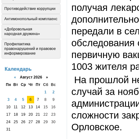
получая лекар
Противодействие коррупции
дополнительно 
Антимонопольный комплаенс
передали в се
«Добровольная
народная дружина»
обследования 
Профилактика
правонарушений и правовое
первичную вак
информирование
1003 жителя р
Календарь
На прошлой не
«
Август 2026 »
Пн
Вт
Ср
Чт
Пт
Сб
Вс
случай за ноя
1
2
3
4
5
6
7
8
9
администрации
10
11
12
13
14
15
16
сложности закр
17
18
19
20
21
22
23
24
25
26
27
28
29
30
Орловское.
31