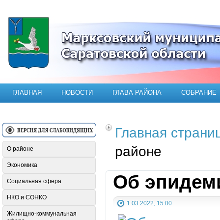
Официальный сайт Марксовского мун
ГЛАВНАЯ
НОВОСТИ
ГЛАВА РАЙОНА
СОБРАНИЕ
Главная страни
районе
О районе
Экономика
Об эпидем
Социальная сфера
НКО и СОНКО
1.03.2022, 15:00
Жилищно-коммунальная