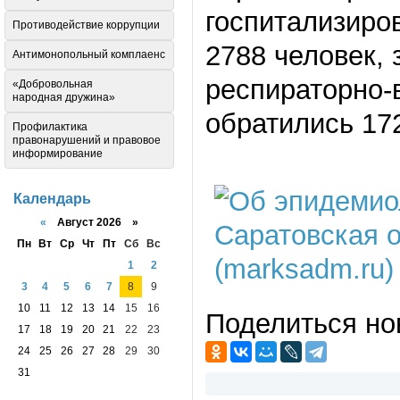
госпитализиро
Противодействие коррупции
2788 человек,
Антимонопольный комплаенс
респираторно-
«Добровольная
народная дружина»
обратились 172
Профилактика
правонарушений и правовое
информирование
Календарь
«
Август 2026 »
Пн
Вт
Ср
Чт
Пт
Сб
Вс
1
2
3
4
5
6
7
8
9
10
11
12
13
14
15
16
Поделиться но
17
18
19
20
21
22
23
24
25
26
27
28
29
30
31