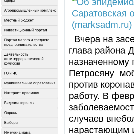
сфера
Агропромышленный комплекс
Местный бюджет
Инвестиционный портал
Вчера на засе
Портал малого и среднего
предпринимательства
глава района 
Деятельность
назначенному 
антитеррористической
комиссии
Петросяну моб
ГО и ЧС
против корона
Муниципальные образования
работу. В февр
Интернет-приемная
Видеоматериалы
заболеваемост
Опросы
случаев внебол
Выборы
нарастающим ит
Им нужна мама