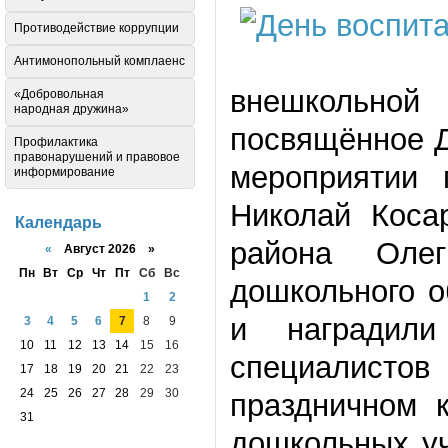
Противодействие коррупции
Антимонопольный комплаенс
внешкольной
«Добровольная
народная дружина»
посвящённое Д
Профилактика
правонарушений и правовое
мероприятии 
информирование
Николай Коса
Календарь
района Оле
«
Август 2026 »
Пн
Вт
Ср
Чт
Пт
Сб
Вс
дошкольного 
1
2
и наградили
3
4
5
6
7
8
9
10
11
12
13
14
15
16
специалисто
17
18
19
20
21
22
23
24
25
26
27
28
29
30
праздничном 
31
дошкольных уч