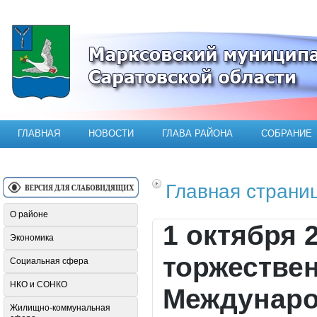
Официальный сайт Марксовского мун
ГЛАВНАЯ
НОВОСТИ
ГЛАВА РАЙОНА
СОБРАНИЕ
Главная страни
О районе
1 октября 
Экономика
торжестве
Социальная сфера
НКО и СОНКО
Междунаро
Жилищно-коммунальная