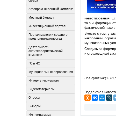
сфера
Агропромышленный комплекс
Местный бюджет
инвестирования. Е
то в информации о
Инвестиционный портал
фактической накопл
Вместе с тем, у за
Портал малого и среднего
накоплений, обрат
предпринимательства
муниципальных услу
Деятельность
Следить за формир
антитеррористической
и страховщике) за
комиссии
ГО и ЧС
Муниципальные образования
Все публикации из 
Интернет-приемная
Видеоматериалы
Поделиться новост
Опросы
Выборы
Им нужна мама