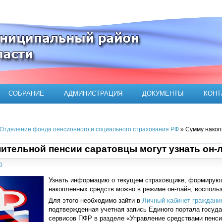
ого муниципального района
СОБРАНИЕ
АДМИНИСТРАЦИЯ
ДОКУМЕНТЫ
КОНТ
Отделение фонда пенсионного и социального страхования РФ
» Сумму накоп
ительной пенсии саратовцы могут узнать он-
0
Узнать информацию о текущем страховщике, формирующ
накопленных средств можно в режиме он-лайн, воспол
Для этого необходимо зайти в
Личный кабинет граждани
подтвержденная учетная запись Единого портала госуда
сервисов ПФР в разделе «Управление средствами пенс