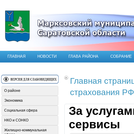
Официальный сайт Марксовского мун
ГЛАВНАЯ
НОВОСТИ
ГЛАВА РАЙОНА
СОБРАНИЕ
Главная страни
страхования РФ
О районе
Экономика
За услугам
Социальная сфера
сервисы
НКО и СОНКО
Жилищно-коммунальная