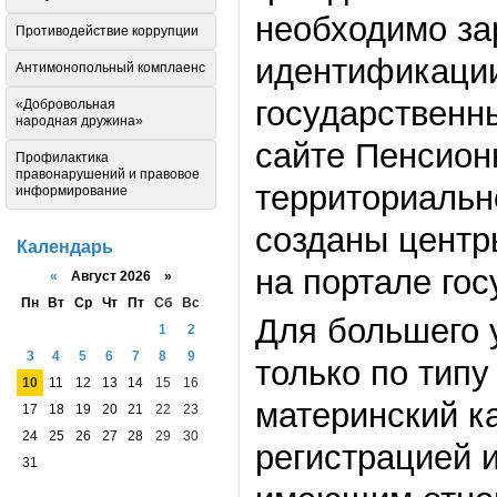
необходимо за
Противодействие коррупции
идентификации
Антимонопольный комплаенс
государственн
«Добровольная
народная дружина»
сайте Пенсион
Профилактика
правонарушений и правовое
территориальн
информирование
созданы центр
Календарь
на портале гос
«
Август 2026 »
Пн
Вт
Ср
Чт
Пт
Сб
Вс
Для большего 
1
2
3
4
5
6
7
8
9
только по типу
10
11
12
13
14
15
16
материнский ка
17
18
19
20
21
22
23
24
25
26
27
28
29
30
регистрацией и
31